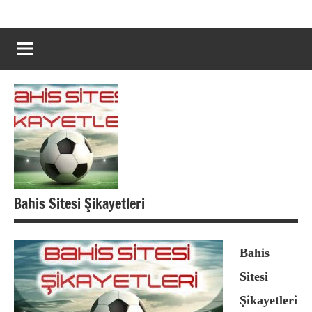
İçeriğe
Bahis
Avrupanın
geç
en
Şikayetvar,
iyi
canlı
Bahis
bahis
Siteleri
siteleri
hakkında
Şikayetleri
yapılan
,
yorumları
ve
Bahis
şikayetleri
Bahis Sitesi Şikayetleri
bulabileceğiniz
Siteleri
tanıtım
Müşteri
sitesidir.
Bahis
Şikayetleri
Sitesi
Şikayetleri