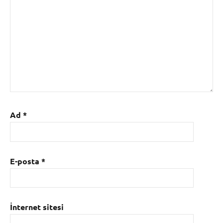
Ad
*
E-posta
*
İnternet sitesi