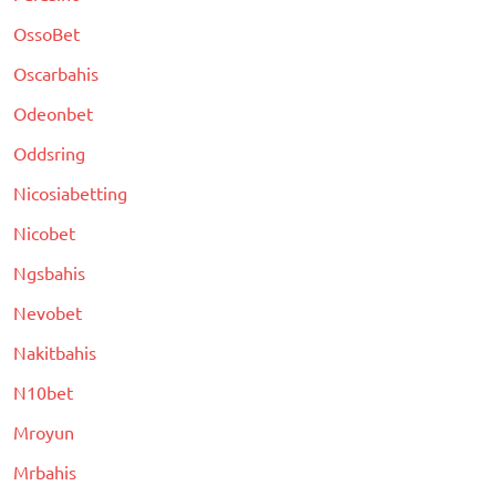
OssoBet
Oscarbahis
Odeonbet
Oddsring
Nicosiabetting
Nicobet
Ngsbahis
Nevobet
Nakitbahis
N10bet
Mroyun
Mrbahis