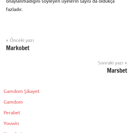
onaylanmadığını söyleyen üyelerin sayısı da oldukça
fazladır.
Yazı
Önceki yazı
Markobet
gezinmesi
Sonraki yazı
Marsbet
Gamdom Şikayet
Gamdom
Perabet
Youwin