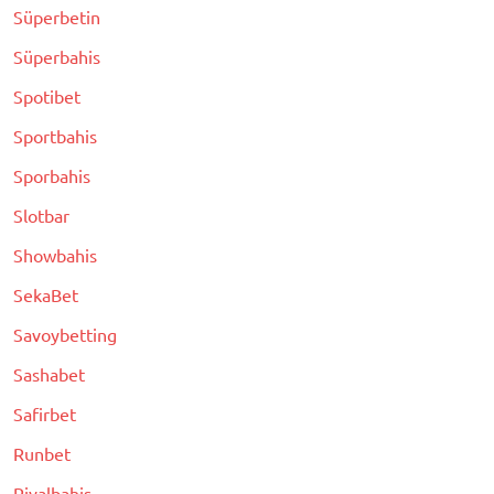
Süperbetin
Süperbahis
Spotibet
Sportbahis
Sporbahis
Slotbar
Showbahis
SekaBet
Savoybetting
Sashabet
Safirbet
Runbet
Riyalbahis