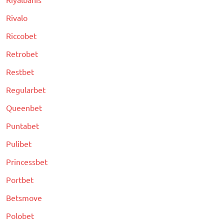
Rivalo
Riccobet
Retrobet
Restbet
Regularbet
Queenbet
Puntabet
Pulibet
Princessbet
Portbet
Betsmove
Polobet