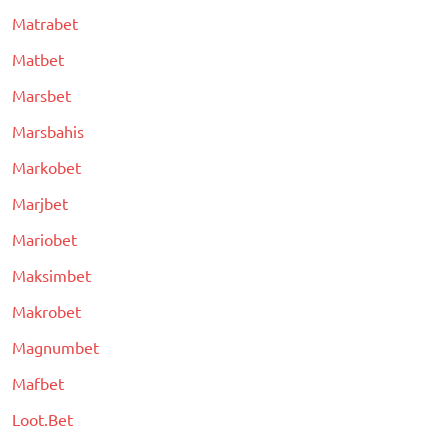
Matrabet
Matbet
Marsbet
Marsbahis
Markobet
Marjbet
Mariobet
Maksimbet
Makrobet
Magnumbet
Mafbet
Loot.Bet