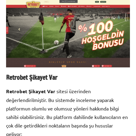
Retrobet Şikayet Var
Retrobet Şikayet Var
sitesi üzerinden
değerlendirilmiştir. Bu sistemde inceleme yaparak
platformun olumlu ve olumsuz yönleri hakkında bilgi
sahibi olabilirsiniz. Bu platform dahilinde kullanıcıların en
çok dile getirdikleri noktaların başında şu hususlar
geliyor;