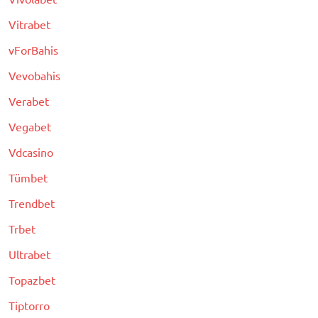
Vitrabet
vForBahis
Vevobahis
Verabet
Vegabet
Vdcasino
Tümbet
Trendbet
Trbet
Ultrabet
Topazbet
Tiptorro