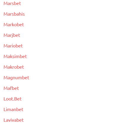
Marsbet
Marsbahis
Markobet
Marjbet
Mariobet
Maksimbet
Makrobet
Magnumbet
Mafbet
Loot.Bet
Limanbet
Lavivabet