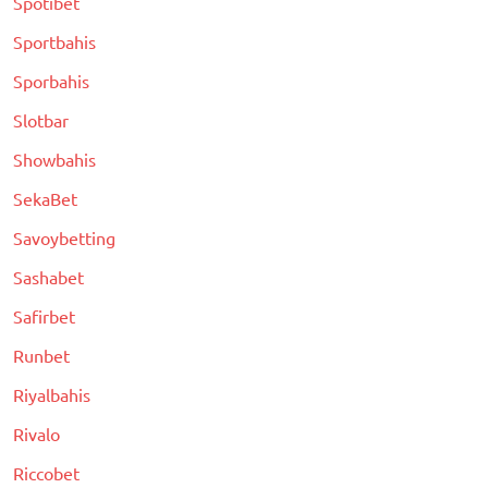
Spotibet
Sportbahis
Sporbahis
Slotbar
Showbahis
SekaBet
Savoybetting
Sashabet
Safirbet
Runbet
Riyalbahis
Rivalo
Riccobet