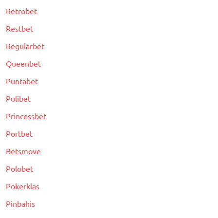
Retrobet
Restbet
Regularbet
Queenbet
Puntabet
Pulibet
Princessbet
Portbet
Betsmove
Polobet
Pokerklas
Pinbahis