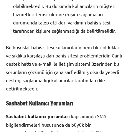
olabilmektedir. Bu durumda kullanıcıların müşteri
hizmetleri temsilcilerine erişim sağlamaları
durumunda talep ettikleri yardımın bahis sitesi
tarafından kişilere sağlanmadığı da belirtilmelidir.
Bu hususlar bahis sitesi kullanıcıların hem fikir oldukları
ve sıklıkla karşılaştıkları bahis sitesi problemleridir. Canlı
destek hattı ve e-mail ile iletişim sistemi üzerinden bu
sorunların çözümü için çaba sarf edilmiş olsa da yeterli
desteği sağlanmadığı kullanıcılar tarafından dile
getirilmektedir.
Sashabet Kullanıcı Yorumları
Sashabet kullanıcı yorumları
kapsamında SMS
bilgilendirmeleri hususunda da büyük bir