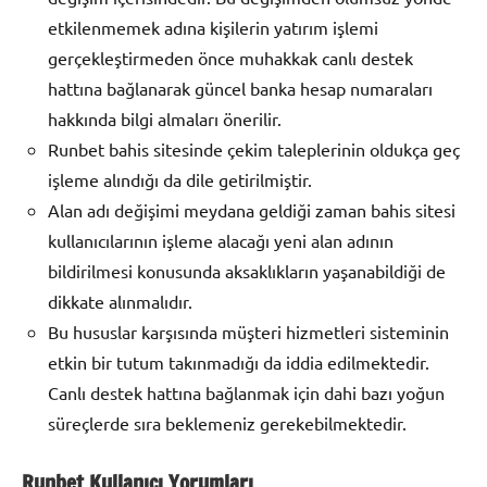
etkilenmemek adına kişilerin yatırım işlemi
gerçekleştirmeden önce muhakkak canlı destek
hattına bağlanarak güncel banka hesap numaraları
hakkında bilgi almaları önerilir.
Runbet bahis sitesinde çekim taleplerinin oldukça geç
işleme alındığı da dile getirilmiştir.
Alan adı değişimi meydana geldiği zaman bahis sitesi
kullanıcılarının işleme alacağı yeni alan adının
bildirilmesi konusunda aksaklıkların yaşanabildiği de
dikkate alınmalıdır.
Bu hususlar karşısında müşteri hizmetleri sisteminin
etkin bir tutum takınmadığı da iddia edilmektedir.
Canlı destek hattına bağlanmak için dahi bazı yoğun
süreçlerde sıra beklemeniz gerekebilmektedir.
Runbet Kullanıcı Yorumları