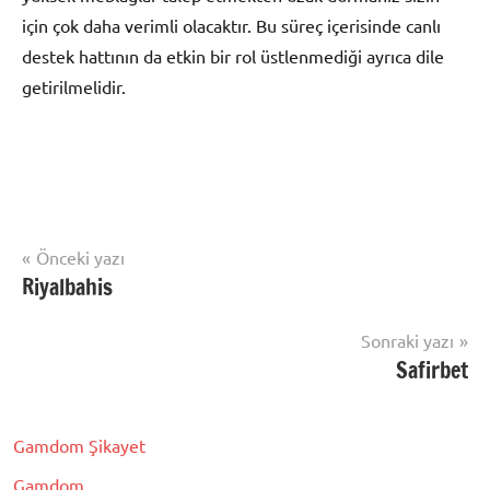
için çok daha verimli olacaktır. Bu süreç içerisinde canlı
destek hattının da etkin bir rol üstlenmediği ayrıca dile
getirilmelidir.
Yazı
Önceki yazı
Riyalbahis
gezinmesi
Sonraki yazı
Safirbet
Gamdom Şikayet
Gamdom