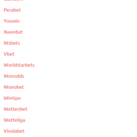
Perabet
Youwin
Xwonbet
Wsbets
Vbet
Worldstarbets
Wonodds
Wonobet
Wintipo
Wettenbet
Wetteliga
Vivolabet