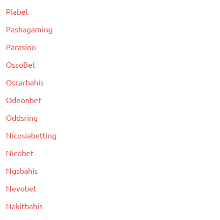
Piabet
Pashagaming
Parasino
OssoBet
Oscarbahis
Odeonbet
Oddsring
Nicosiabetting
Nicobet
Ngsbahis
Nevobet
Nakitbahis