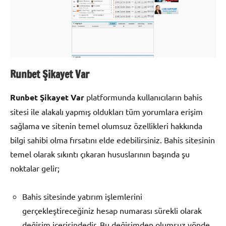
Runbet Şikayet Var
Runbet Şikayet Var
platformunda kullanıcıların bahis
sitesi ile alakalı yapmış oldukları tüm yorumlara erişim
sağlama ve sitenin temel olumsuz özellikleri hakkında
bilgi sahibi olma fırsatını elde edebilirsiniz. Bahis sitesinin
temel olarak sıkıntı çıkaran hususlarının başında şu
noktalar gelir;
Bahis sitesinde yatırım işlemlerini
gerçekleştireceğiniz hesap numarası sürekli olarak
değişim içerisindedir. Bu değişimden olumsuz yönde