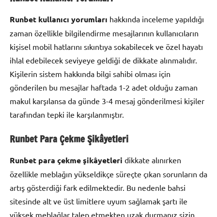
Runbet kullanıcı yorumları
hakkında inceleme yapıldığı
zaman özellikle bilgilendirme mesajlarının kullanıcıların
kişisel mobil hatlarını sıkıntıya sokabilecek ve özel hayatı
ihlal edebilecek seviyeye geldiği de dikkate alınmalıdır.
Kişilerin sistem hakkında bilgi sahibi olması için
gönderilen bu mesajlar haftada 1-2 adet olduğu zaman
makul karşılansa da günde 3-4 mesaj gönderilmesi kişiler
tarafından tepki ile karşılanmıştır.
Runbet Para Çekme Şikâyetleri
Runbet para çekme şikâyetleri
dikkate alınırken
özellikle meblağın yükseldikçe süreçte çıkan sorunların da
artış gösterdiği fark edilmektedir. Bu nedenle bahsi
sitesinde alt ve üst limitlere uyum sağlamak şartı ile
yüksek meblağlar talep etmekten uzak durmanız sizin