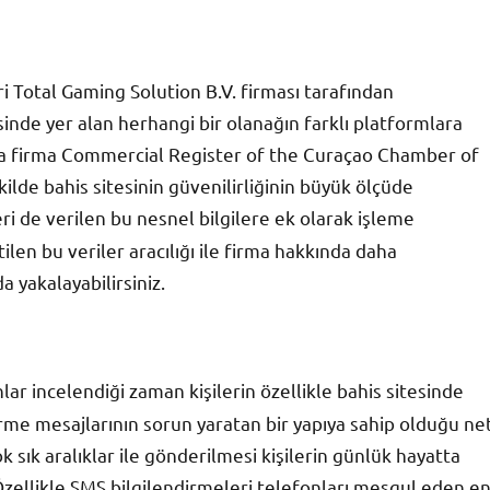
i Total Gaming Solution B.V. firması tarafından
sinde yer alan herhangi bir olanağın farklı platformlara
rıca firma Commercial Register of the Curaçao Chamber of
ilde bahis sitesinin güvenilirliğinin büyük ölçüde
eri de verilen bu nesnel bilgilere ek olarak işleme
ilen bu veriler aracılığı ile firma hakkında daha
a yakalayabilirsiniz.
r incelendiği zaman kişilerin özellikle bahis sitesinde
irme mesajlarının sorun yaratan bir yapıya sahip olduğu ne
 sık aralıklar ile gönderilmesi kişilerin günlük hayatta
 Özellikle SMS bilgilendirmeleri telefonları meşgul eden e