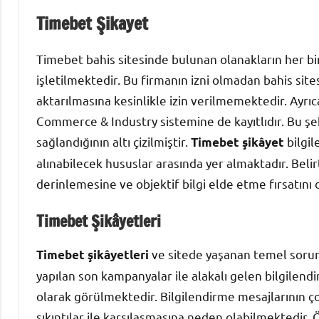
Siteleri
Timebet Şikayet
Müşteri
Timebet bahis sitesinde bulunan olanakların her bir
Şikayetleri
işletilmektedir. Bu firmanın izni olmadan bahis site
aktarılmasına kesinlikle izin verilmemektedir. Ay
Commerce & Industry sistemine de kayıtlıdır. Bu şek
sağlandığının altı çizilmiştir.
bilgil
Timebet şikâyet
alınabilecek hususlar arasında yer almaktadır. Belirt
derinlemesine ve objektif bilgi elde etme fırsatını d
Timebet Şikâyetleri
ve sitede yaşanan temel sorunla
Timebet şikâyetleri
yapılan son kampanyalar ile alakalı gelen bilgilend
olarak görülmektedir. Bilgilendirme mesajlarının çok
sıkıntılar ile karşılaşmasına neden olabilmektedir.