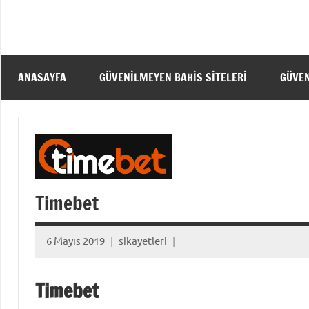
İçeriğe
geç
Bahis
Avrupanın
en
Şikayetvar,
iyi
ANASAYFA
GÜVENILMEYEN BAHIS SITELERI
GÜVEN
canlı
bahis
Bahis
siteleri
hakkında
Siteleri
yapılan
yorumları
Şikayetleri
Timebet
ve
şikayetleri
,
bulabileceğiniz
6 Mayıs 2019
sikayetleri
tanıtım
Bahis
sitesidir.
Timebet