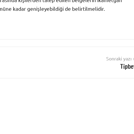
müne kadar genişleyebildiği de belirtilmelidir.
Sonraki yazı
Tipbe