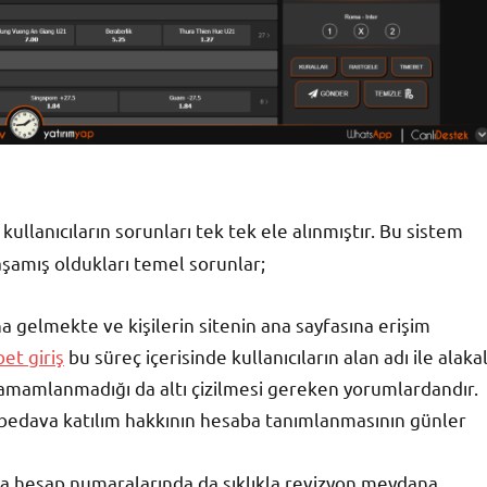
ullanıcıların sorunları tek tek ele alınmıştır. Bu sistem
yaşamış oldukları temel sorunlar;
 gelmekte ve kişilerin sitenin ana sayfasına erişim
bet giriş
bu süreç içerisinde kullanıcıların alan adı ile alakal
tamamlanmadığı da altı çizilmesi gereken yorumlardandır.
n bedava katılım hakkının hesaba tanımlanmasının günler
nka hesap numaralarında da sıklıkla revizyon meydana