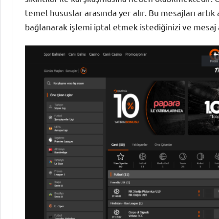
temel hususlar arasında yer alır. Bu mesajları artı
bağlanarak işlemi iptal etmek istediğinizi ve mesaj 