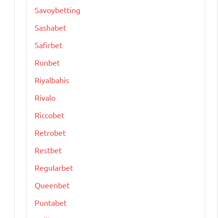
Savoybetting
Sashabet
Safirbet
Runbet
Riyalbahis
Rivalo
Riccobet
Retrobet
Restbet
Regularbet
Queenbet
Puntabet