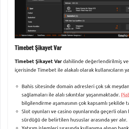
Timebet Şikayet Var
dahilinde değerlendirilmiş ve k
Timebet Şikayet Var
içerisinde Timebet ile alakalı olarak kullanıcıların 
Bahis sitesinde domain adresleri çok sık meydana
sağlamaları ile alalı sıkıntılar yaşanmaktadır.
Pia
bilgilendirme aşamasının çok kapsamlı şekilde 
Slot oyunları ve casino oyunlarında geçerli ola
sürdüğü de belirtilen hususlar arasında yer alır.
Yatırım işlemleri sırasında kullanıma alınan ba