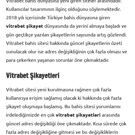
Vitrabet bahis dünyasına yeni giren siteler arasındadır.
Kullanıcılar tasarımının ilginç olduğunu söylemektedir.
2018 yılı içerisinde Türkiye bahis dünyasına giren
vitrabet şikayet
dünyasında da yerini almaya başladı ve
gün geçtikçe yazılan şikayetlerin sayısında artış gözlendi.
Vitrabet bahis sitesi hakkında güncel şikayetlerin özeti
sunulacak olur ise adres değişikliğinin çok fazla olması ve
para çekerken yaşanan sorunlar öne çıkmaktadır.
Vitrabet Şikayetleri
Vitrabet sitesi yeni kurulmasına rağmen çok fazla
kullanıcıya erişim sağlamış olacak ki hakkında çok fazla
şikayet oluşmaya başlamış. Bu bahis sitesi yorumlarını
irdelediğimizde en çok
vitrabet şikayetleri
arasında
güncel adres değişikliği öne çıkmaktadır. Kısa sürede çok
fazla adres değişikliğine gitmesi ve bu değişikliklerin