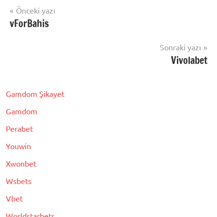
Yazı
Önceki yazı
vForBahis
gezinmesi
Sonraki yazı
Vivolabet
Gamdom Şikayet
Gamdom
Perabet
Youwin
Xwonbet
Wsbets
Vbet
Worldstarbets