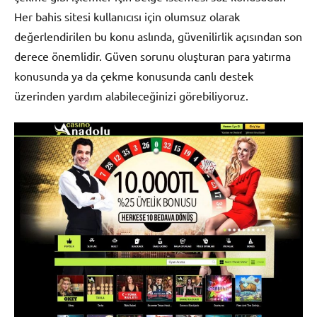
Her bahis sitesi kullanıcısı için olumsuz olarak
değerlendirilen bu konu aslında, güvenilirlik açısından son
derece önemlidir. Güven sorunu oluşturan para yatırma
konusunda ya da çekme konusunda canlı destek
üzerinden yardım alabileceğinizi görebiliyoruz.