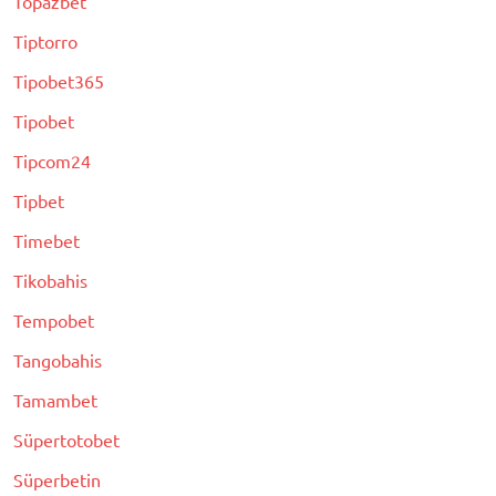
Topazbet
Tiptorro
Tipobet365
Tipobet
Tipcom24
Tipbet
Timebet
Tikobahis
Tempobet
Tangobahis
Tamambet
Süpertotobet
Süperbetin