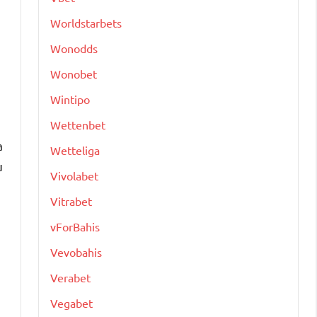
Worldstarbets
Wonodds
Wonobet
Wintipo
Wettenbet
a
Wetteliga
u
Vivolabet
Vitrabet
vForBahis
Vevobahis
Verabet
Vegabet