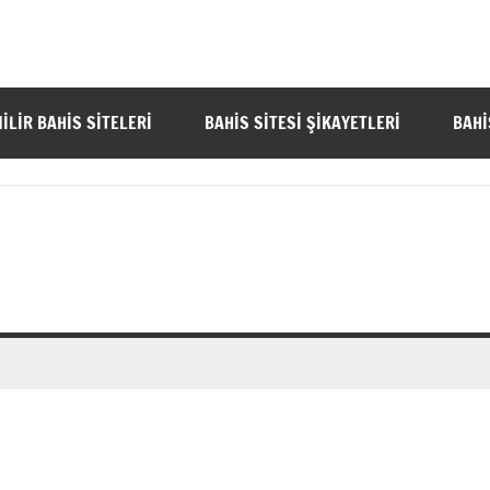
ILIR BAHIS SITELERI
BAHIS SITESI ŞIKAYETLERI
BAHI