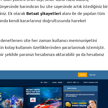
ünyesinde barındıran bu site sayesinde artık istediğiniz bir
iniz. Ek olarak
alanı ile de yapılan tüm
Betsat şikayetleri
sında kendi kararlarınız doğrultusunda hareket
e denetlenen site her zaman kullanıcı memnuniyetini
in kolay kullanım özelliklerinden yararlanmak istemiştir.
 şekilde paranızı hesabınıza aktarabilir ya da hesabınız