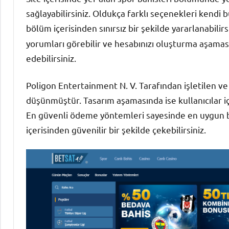
sağlayabilirsiniz. Oldukça farklı seçenekleri kendi b
bölüm içerisinden sınırsız bir şekilde yararlanabilirs
yorumları görebilir ve hesabınızı oluşturma aşama
edebilirsiniz.
Poligon Entertainment N. V. Tarafından işletilen v
düşünmüştür. Tasarım aşamasında ise kullanıcılar iç
En güvenli ödeme yöntemleri sayesinde en uygun bir
içerisinden güvenilir bir şekilde çekebilirsiniz.