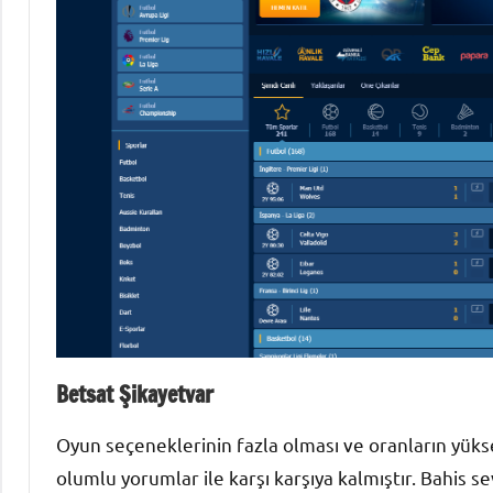
Betsat Şikayetvar
Oyun seçeneklerinin fazla olması ve oranların yü
olumlu yorumlar ile karşı karşıya kalmıştır. Bahis se