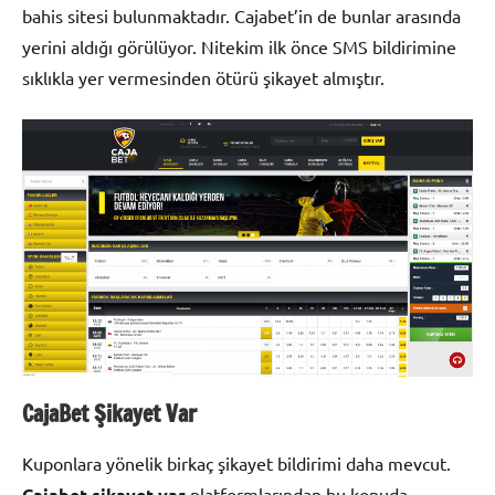
bahis sitesi bulunmaktadır. Cajabet’in de bunlar arasında
yerini aldığı görülüyor. Nitekim ilk önce SMS bildirimine
sıklıkla yer vermesinden ötürü şikayet almıştır.
CajaBet Şikayet Var
Kuponlara yönelik birkaç şikayet bildirimi daha mevcut.
Cajabet şikayet var
platformlarından bu konuda