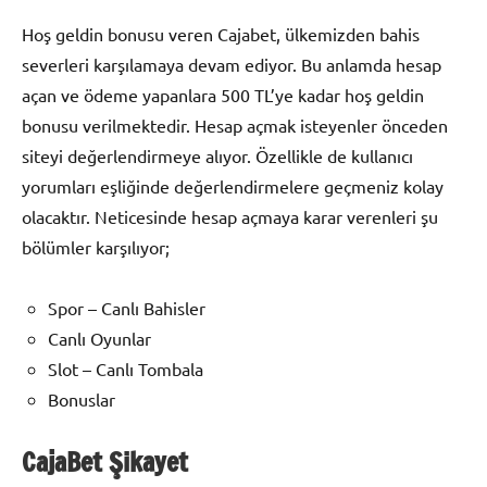
Hoş geldin bonusu veren Cajabet, ülkemizden bahis
severleri karşılamaya devam ediyor. Bu anlamda hesap
açan ve ödeme yapanlara 500 TL’ye kadar hoş geldin
bonusu verilmektedir. Hesap açmak isteyenler önceden
siteyi değerlendirmeye alıyor. Özellikle de kullanıcı
yorumları eşliğinde değerlendirmelere geçmeniz kolay
olacaktır. Neticesinde hesap açmaya karar verenleri şu
bölümler karşılıyor;
Spor – Canlı Bahisler
Canlı Oyunlar
Slot – Canlı Tombala
Bonuslar
CajaBet Şikayet