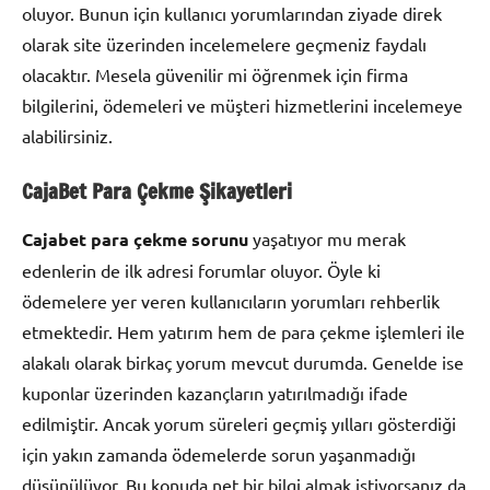
oluyor. Bunun için kullanıcı yorumlarından ziyade direk
olarak site üzerinden incelemelere geçmeniz faydalı
olacaktır. Mesela güvenilir mi öğrenmek için firma
bilgilerini, ödemeleri ve müşteri hizmetlerini incelemeye
alabilirsiniz.
CajaBet Para Çekme Şikayetleri
Cajabet para çekme sorunu
yaşatıyor mu merak
edenlerin de ilk adresi forumlar oluyor. Öyle ki
ödemelere yer veren kullanıcıların yorumları rehberlik
etmektedir. Hem yatırım hem de para çekme işlemleri ile
alakalı olarak birkaç yorum mevcut durumda. Genelde ise
kuponlar üzerinden kazançların yatırılmadığı ifade
edilmiştir. Ancak yorum süreleri geçmiş yılları gösterdiği
için yakın zamanda ödemelerde sorun yaşanmadığı
düşünülüyor. Bu konuda net bir bilgi almak istiyorsanız da