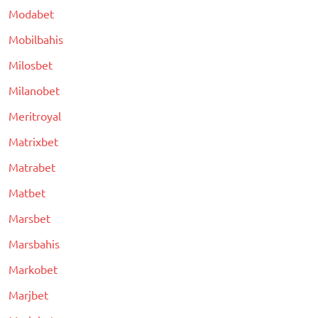
Modabet
Mobilbahis
Milosbet
Milanobet
Meritroyal
Matrixbet
Matrabet
Matbet
Marsbet
Marsbahis
Markobet
Marjbet