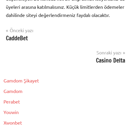
üyeleri arasına katılmalısınız. Küçük limitlerden ödemeler
dahilinde siteyi değerlendirmeniz faydalı olacaktır.
Yazı
Önceki yazı
CaddeBet
gezinmesi
Sonraki yazı
Casino Delta
Gamdom Şikayet
Gamdom
Perabet
Youwin
Xwonbet