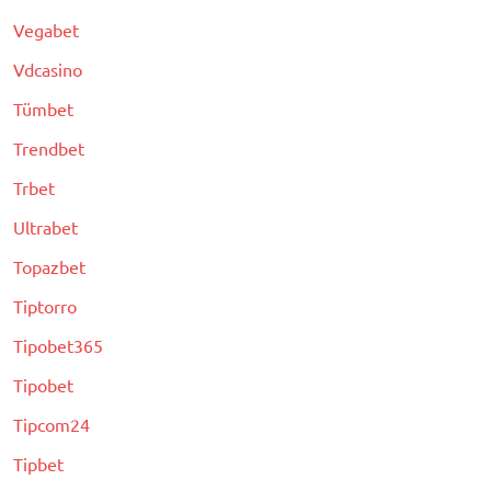
Vegabet
Vdcasino
Tümbet
Trendbet
Trbet
Ultrabet
Topazbet
Tiptorro
Tipobet365
Tipobet
Tipcom24
Tipbet