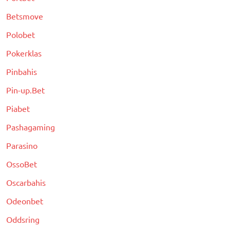
Betsmove
Polobet
Pokerklas
Pinbahis
Pin-up.Bet
Piabet
Pashagaming
Parasino
OssoBet
Oscarbahis
Odeonbet
Oddsring