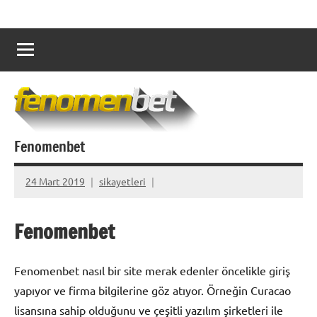
İçeriğe
Bahis
Avrupanın
geç
en
Şikayetvar,
iyi
canlı
Bahis
bahis
Siteleri
siteleri
hakkında
Şikayetleri
yapılan
Fenomenbet
,
yorumları
ve
24 Mart 2019
sikayetleri
Bahis
şikayetleri
bulabileceğiniz
Siteleri
Fenomenbet
tanıtım
Müşteri
sitesidir.
Şikayetleri
Fenomenbet nasıl bir site merak edenler öncelikle giriş
yapıyor ve firma bilgilerine göz atıyor. Örneğin Curacao
lisansına sahip olduğunu ve çeşitli yazılım şirketleri ile