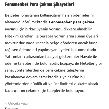
Fenomenbet Para Çekme Şikayetleri
Belgeleri onaylanan kullanıcıların halen ödemelerini
alamadığı görülmektedir.
Fenomenbet para çekme
sorunu
için birkaç üyenin yorumu dikkate alınabilir.
Nitekim kanıtları ile beraber yorumlarını sunan üyeleri
mevcut durumda. Mesela belge gönderen ancak buna
rağmen ödemeleri yapılmayan üyeleri bulunmaktadır.
Yatırımların arkasından faaliyet gösterenler Havale ile
ödeme taleplerinde bulunabilir. Ecopayz ile Neteller gibi
sanal yöntemlerden de para çekme taleplerini
karşılamaya devam etmektedir. Üyeler tüm bu
yöntemlerden günlük alt ve üst limitleri dikkate alarak
kazançlarını çekmek için taleplerde bulunuyor.
Yazı
Önceki yazı