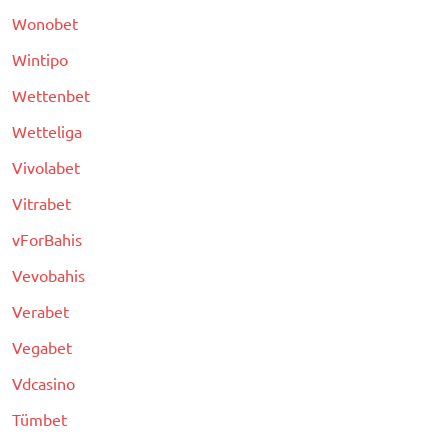
Wonobet
Wintipo
Wettenbet
Wetteliga
Vivolabet
Vitrabet
vForBahis
Vevobahis
Verabet
Vegabet
Vdcasino
Tümbet