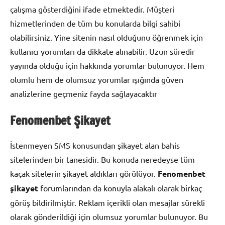
çalışma gösterdiğini ifade etmektedir. Müşteri
hizmetlerinden de tüm bu konularda bilgi sahibi
olabilirsiniz. Yine sitenin nasıl olduğunu öğrenmek için
kullanıcı yorumları da dikkate alınabilir. Uzun süredir
yayında olduğu için hakkında yorumlar bulunuyor. Hem
olumlu hem de olumsuz yorumlar ışığında güven
analizlerine geçmeniz fayda sağlayacaktır
Fenomenbet Şikayet
İstenmeyen SMS konusundan şikayet alan bahis
sitelerinden bir tanesidir. Bu konuda neredeyse tüm
kaçak sitelerin şikayet aldıkları görülüyor.
Fenomenbet
şikayet
forumlarından da konuyla alakalı olarak birkaç
görüş bildirilmiştir. Reklam içerikli olan mesajlar sürekli
olarak gönderildiği için olumsuz yorumlar bulunuyor. Bu