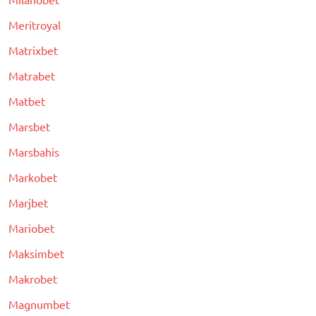
Meritroyal
Matrixbet
Matrabet
Matbet
Marsbet
Marsbahis
Markobet
Marjbet
Mariobet
Maksimbet
Makrobet
Magnumbet