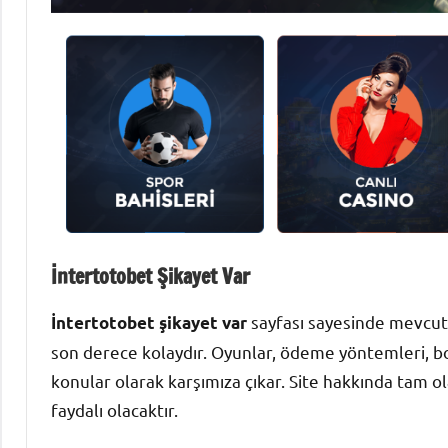
İntertotobet Şikayet Var
sayfası sayesinde mevcut
İntertotobet şikayet var
son derece kolaydır. Oyunlar, ödeme yöntemleri, b
konular olarak karşımıza çıkar. Site hakkında tam o
faydalı olacaktır.