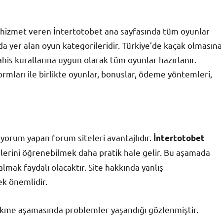
 hizmet veren İntertotobet ana sayfasında tüm oyunlar
yfada yer alan oyun kategorileridir. Türkiye’de kaçak olmasın
ahis kurallarına uygun olarak tüm oyunlar hazırlanır.
ormları ile birlikte oyunlar, bonuslar, ödeme yöntemleri,
 yorum yapan forum siteleri avantajlıdır.
İntertotobet
ilerini öğrenebilmek daha pratik hale gelir. Bu aşamada
mak faydalı olacaktır. Site hakkında yanlış
ek önemlidir.
ekme aşamasında problemler yaşandığı gözlenmiştir.