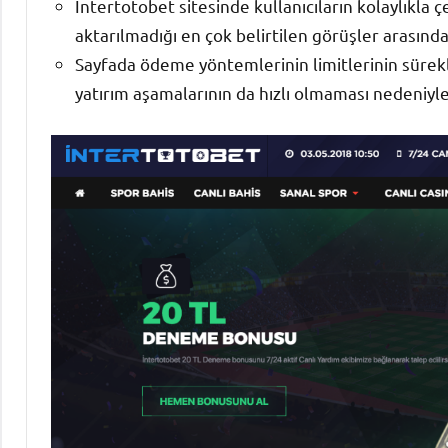
İntertotobet sitesinde kullanıcıların kolaylıkla 
aktarılmadığı en çok belirtilen görüşler arasında
Sayfada ödeme yöntemlerinin limitlerinin sürekl
yatırım aşamalarının da hızlı olmaması nedeniyle r