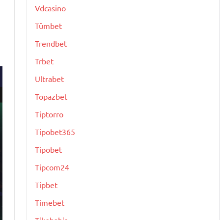
Vdcasino
Tümbet
Trendbet
Trbet
Ultrabet
Topazbet
Tiptorro
Tipobet365
Tipobet
Tipcom24
Tipbet
Timebet
Tikobahis