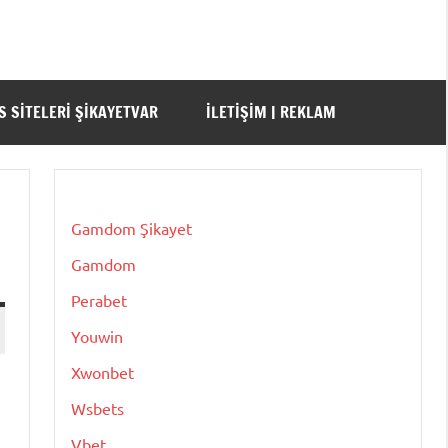
S SITELERI ŞIKAYETVAR
İLETIŞIM | REKLAM
Gamdom Şikayet
Gamdom
Perabet
Youwin
Xwonbet
Wsbets
Vbet