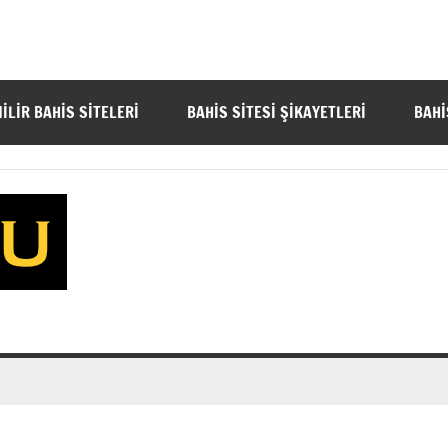
ILIR BAHIS SITELERI
BAHIS SITESI ŞIKAYETLERI
BAHI