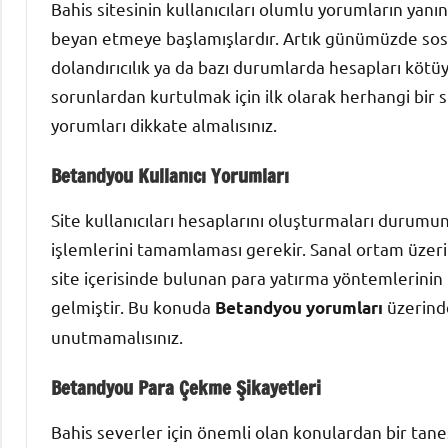
Bahis sitesinin kullanıcıları olumlu yorumların yan
beyan etmeye başlamışlardır. Artık günümüzde sos
dolandırıcılık ya da bazı durumlarda hesapları kötü
sorunlardan kurtulmak için ilk olarak herhangi bir
yorumları dikkate almalısınız.
Betandyou Kullanıcı Yorumları
Site kullanıcıları hesaplarını oluşturmaları durumun
işlemlerini tamamlaması gerekir. Sanal ortam üzeri
site içerisinde bulunan para yatırma yöntemlerinin f
gelmiştir. Bu konuda
üzerinde
Betandyou yorumları
unutmamalısınız.
Betandyou Para Çekme Şikayetleri
Bahis severler için önemli olan konulardan bir tanes