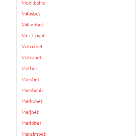
Mobilbahis
Milosbet
Milanobet
Meritroyal
Matrixbet
Matrabet
Matbet
Marsbet
Marsbahis
Markobet
Marjbet
Mariobet
Maksimbet