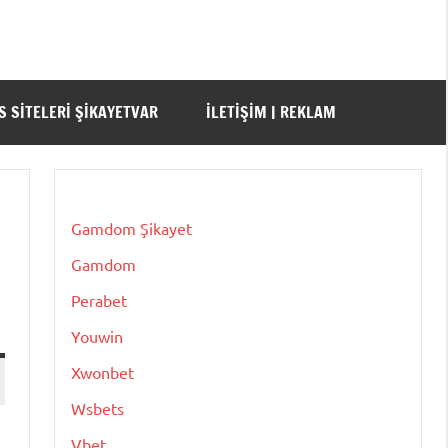
S SITELERI ŞIKAYETVAR
İLETIŞIM | REKLAM
Gamdom Şikayet
Gamdom
Perabet
Youwin
Xwonbet
Wsbets
Vbet