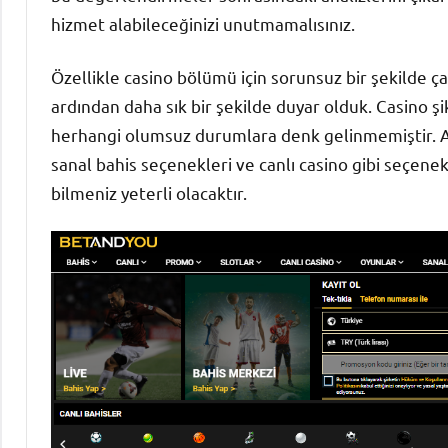
hizmet alabileceğinizi unutmamalısınız.
Özellikle casino bölümü için sorunsuz bir şekilde ça
ardından daha sık bir şekilde duyar olduk. Casino ş
herhangi olumsuz durumlara denk gelinmemiştir. Ayr
sanal bahis seçenekleri ve canlı casino gibi seçene
bilmeniz yeterli olacaktır.