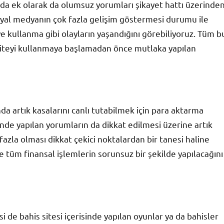
ında ek olarak da olumsuz yorumları şikayet hattı üzerinde
yal medyanın çok fazla gelişim göstermesi durumu ile
ye kullanma gibi olayların yaşandığını görebiliyoruz. Tüm b
 siteyi kullanmaya başlamadan önce mutlaka yapılan
da artık kasalarını canlı tutabilmek için para aktarma
nde yapılan yorumların da dikkat edilmesi üzerine artık
azla olması dikkat çekici noktalardan bir tanesi haline
 tüm finansal işlemlerin sorunsuz bir şekilde yapılacağını
i de bahis sitesi içerisinde yapılan oyunlar ya da bahisler