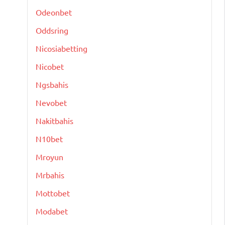
Odeonbet
Oddsring
Nicosiabetting
Nicobet
Ngsbahis
Nevobet
Nakitbahis
N10bet
Mroyun
Mrbahis
Mottobet
Modabet