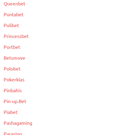
Queenbet
Puntabet
Pulibet
Princessbet
Portbet
Betsmove
Polobet
Pokerklas
Pinbahis
Pin-up.Bet
Piabet
Pashagaming
Parasino