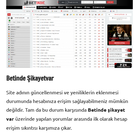
Betinde Şikayetvar
Site adının güncellenmesi ve yeniliklerin eklenmesi
durumunda hesabınıza erişim sağlayabilmeniz mümkün
değildir. Tam da bu durum karşısında
Betinde şikayet
var
üzerinde yapılan yorumlar arasında ilk olarak hesap
erişim sıkıntısı karşımıza çıkar.